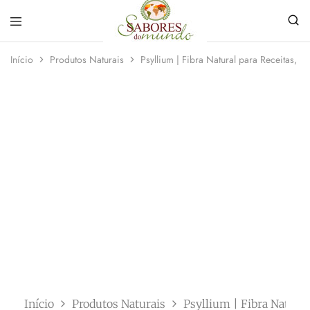
Sabores
Sua
do
loja
Início
Produtos Naturais
Psyllium | Fibra Natural para Receitas, 
Mundo
de
Temperos
e
Especiarias
em
João
Pessoa
Início
Produtos Naturais
Psyllium | Fibra Natural