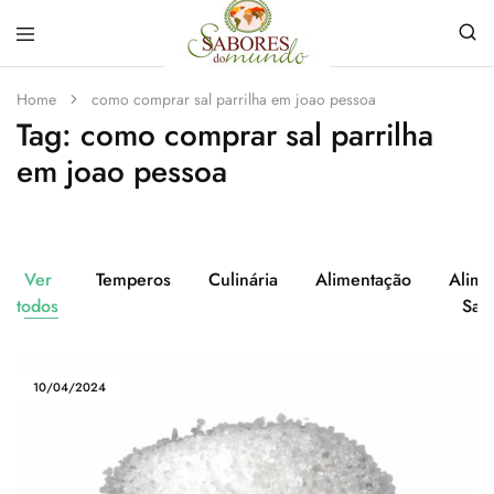
Sabores
Sua
do
loja
Home
como comprar sal parrilha em joao pessoa
Mundo
de
Tag:
como comprar sal parrilha
Temperos
e
em joao pessoa
Especiarias
em
João
Pessoa
Ver
Temperos
Culinária
Alimentação
Alime
todos
Sau
10/04/2024