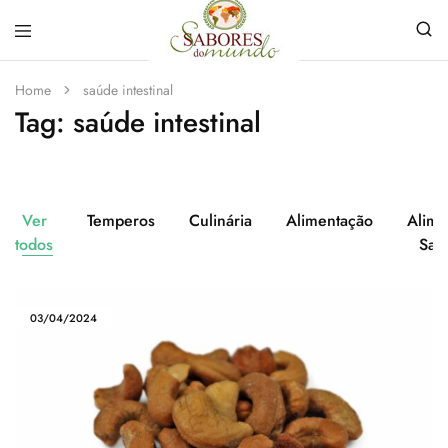
Sabores
Sua
do
loja
Home
saúde intestinal
Mundo
de
Tag:
saúde intestinal
Temperos
e
Especiarias
em
João
Pessoa
Ver
Temperos
Culinária
Alimentação
Alime
todos
Sau
03/04/2024