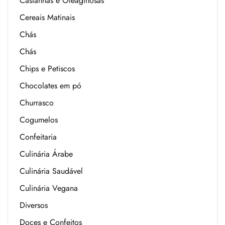
Castanhas e Oleaginosas
Cereais Matinais
Chás
Chás
Chips e Petiscos
Chocolates em pó
Churrasco
Cogumelos
Confeitaria
Culinária Árabe
Culinária Saudável
Culinária Vegana
Diversos
Doces e Confeitos