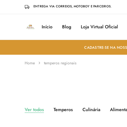
ENTREGA VIA CORREIOS, MOTOBOY E PARCEIROS.
Início
Blog
Loja Virtual Oficial
Sabores
Sua
do
loja
Mundo
de
Temperos
e
CADASTRE-SE NA NOSS
Especiarias
em
João
Home
temperos regionais
Pessoa
Ver todos
Temperos
Culinária
Aliment